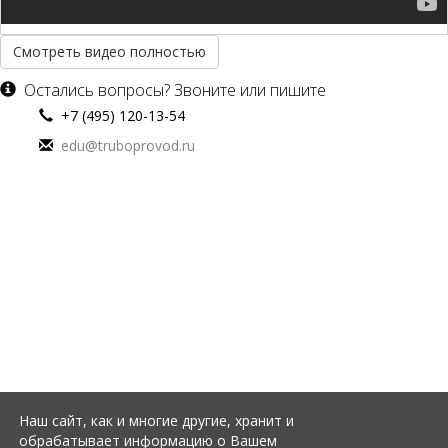
Смотреть видео полностью
Остались вопросы? Звоните или пишите
+7 (495) 120-13-54
edu@truboprovod.ru
О КОМПАНИИ
КУРСЫ
УЦ Трубопровод
СТАРТ-Проф
Контакты
ПАССАТ и Штуцер-МКЭ
Лицензии
Гидросистема
Ближайшие гостиницы
Изоляция
Оплата и доставка
Autodesk
Анкета
MikroTik
РАСПИСАНИЕ
БАЗА ЗНАНИЙ
Мероприятия
Документация по программе
СТАРТ-Проф
Наш сайт, как и многие другие, хранит и
Специальные предложения
обрабатывает информацию о Вашем
Документация по программе