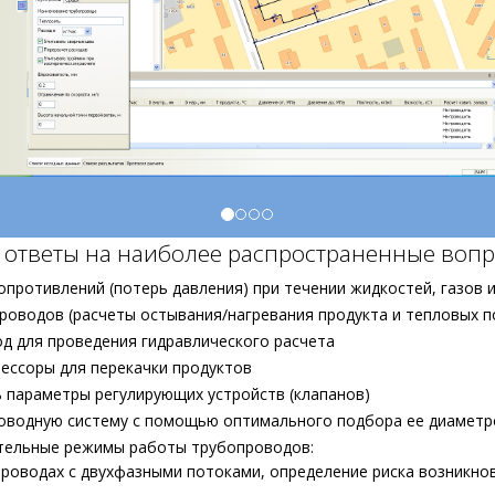
 ответы на наиболее распространенные воп
опротивлений (потерь давления) при течении жидкостей, газов 
роводов (расчеты остывания/нагревания продукта и тепловых п
д для проведения гидравлического расчета
рессоры для перекачки продуктов
ь параметры регулирующих устройств (клапанов)
оводную систему с помощью оптимального подбора ее диаметро
ательные режимы работы трубопроводов:
проводах с двухфазными потоками, определение риска возникно