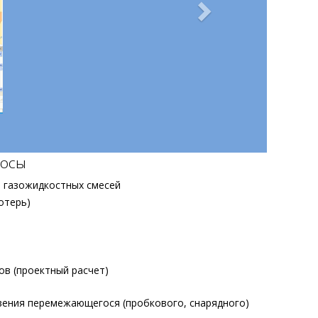
росы
и газожидкостных смесей
отерь)
в (проектный расчет)
вения перемежающегося (пробкового, снарядного)