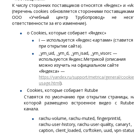
К числу сторонних поставщиков относятся «Яндекс» и «vk
(перечень cookies обновляется сторонними поставщиками
ООО «Учебный центр Трубопровод» не несе
ответственности за его изменение).
o Cookies, которые собирает «Яндекс»
i — используется «Яндекс-картами» (ставится
при открытии сайта).
_ym_uid, _ym_d, _ym_isad, _ym_visorc —
используются Яндекс.Метрикой (описания
можно изучить на официальном сайте
«Яндекса» —
https://yandex.ru/support/metrica/general/cookie
usage.html
).
Cookies, которые собирает Rutube
Ставятся по умолчанию при открытии страницы, н
которой размещено встроенное видео с Rutube
канала.
raichu-volume, raichu-muted, fingerprintId,
raichu-user-history, raichu-user-quality, canary1,
caption, client_loaded, csrftoken, uuid, vpn-statu