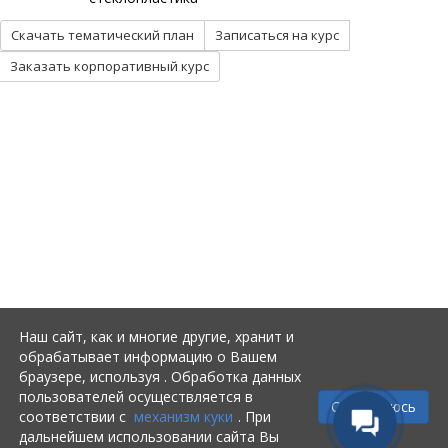
Скачать тематический план
Записаться на курс
Заказать корпоративный курс
О КОМПАНИИ
КУРСЫ
УЦ Трубопровод
СТАРТ-Проф
Контакты
ПАССАТ и Штуцер-МКЭ
Лицензии
Гидросистема
Ближайшие гостиницы
Изоляция
Оплата и доставка
Autodesk
Анкета
MikroTik
РАСПИСАНИЕ
БАЗА ЗНАНИЙ
Мероприятия
Документация по программе
СТАРТ-Проф
Наш сайт, как и многие другие, хранит и
Специальные предложения
обрабатывает информацию о Вашем
Документация по программе
браузере, используя . Обработка данных
ПАССАТ
пользователей осуществляется в
Документация по программе
Соглашаюсь
соответствии с
механизм куки
. При
Гидросистема
дальнейшем использовании сайта Вы
Руководство пользователя