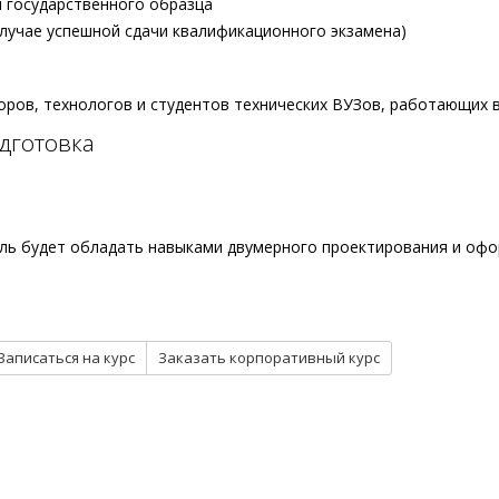
 государственного образца
случае успешной сдачи квалификационного экзамена)
оров, технологов и студентов технических ВУЗов, работающих
дготовка
ель будет обладать навыками двумерного проектирования и оф
Записаться на курс
Заказать корпоративный курс
РАСПИСАНИЕ
ф
Мероприятия
Штуцер-МКЭ
Специальные предложения