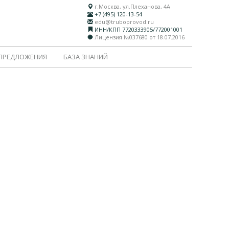
г.Москва, ул.Плеханова, 4А
+7 (495) 120-13-54
edu@truboprovod.ru
ИНН/КПП 7720333905/772001001
Лицензия №037680 от 18.07.2016
 ПРЕДЛОЖЕНИЯ
БАЗА ЗНАНИЙ