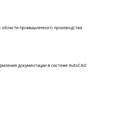
 в области промышленного производства
ормления документации в системе AutoCAD
БАЗА ЗНАНИЙ
Документация по программе СТАРТ-Проф
Документация по программе ПАССАТ