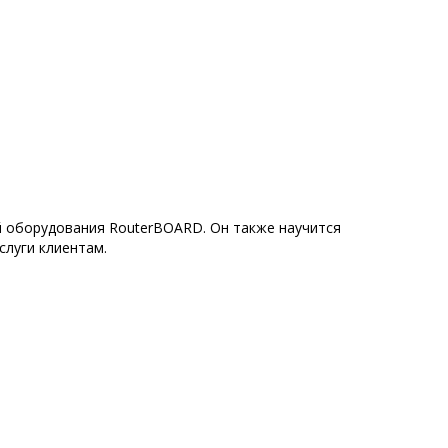
й оборудования RouterBOARD. Он также научится
слуги клиентам.
БАЗА ЗНАНИЙ
Документация по программе СТАРТ-Проф
Документация по программе ПАССАТ