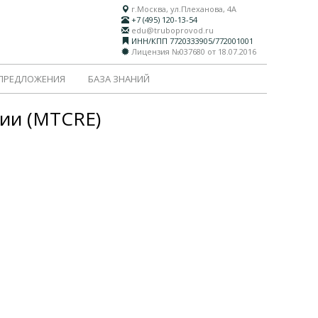
г.Москва, ул.Плеханова, 4А
+7 (495) 120-13-54
edu@truboprovod.ru
ИНН/КПП 7720333905/772001001
Лицензия №037680 от 18.07.2016
 ПРЕДЛОЖЕНИЯ
БАЗА ЗНАНИЙ
ии (MTCRE)