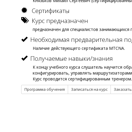
Князьков Михаил Сергеевич (сертифицированный 
Сертификаты
Курс предназначен
предназначен для специалистов занимающихся 
Необходимая предварительная по
Наличие действующего сертификата MTCNA.
Получаемые навыки/знания
К концу учебного курса слушатель научится об
конфигурировать, управлять маршрутизаторами 
Курс проводится сертифицированным тренером
Программа обучения
Записаться на курс
Заказать
О КОМПАНИИ
КУРСЫ
УЦ Трубопровод
СТАРТ-Про
Контакты
ПАССАТ и 