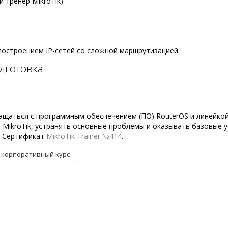
тренер MikroTik).
построением IP-сетей со сложной маршрутизацией.
дготовка
ращаться с программным обеспечением (ПО) RouterOS и линейко
MikroTik, устранять основные проблемы и оказывать базовые у
. Сертификат
MikroTik Trainer №414
.
 корпоративный курс
РАСПИСАНИЕ
ф
Мероприятия
Штуцер-МКЭ
Специальные предложения