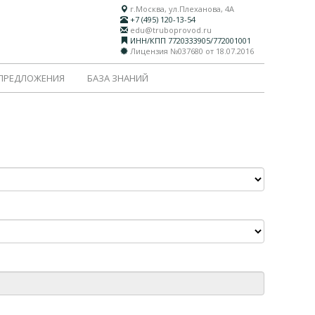
г.Москва, ул.Плеханова, 4А
+7 (495) 120-13-54
edu@truboprovod.ru
ИНН/КПП 7720333905/772001001
Лицензия №037680 от 18.07.2016
 ПРЕДЛОЖЕНИЯ
БАЗА ЗНАНИЙ