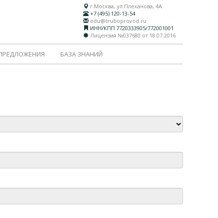
г.Москва, ул.Плеханова, 4А
+7 (495) 120-13-54
edu@truboprovod.ru
ИНН/КПП 7720333905/772001001
Лицензия №037680 от 18.07.2016
 ПРЕДЛОЖЕНИЯ
БАЗА ЗНАНИЙ