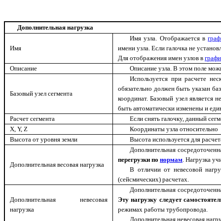
Дополнительная нагрузка
Имя узла. Отображается в
граф
Имя
имени узла. Если галочка не установ
Для отображения имен узлов в
графи
Описание
Описание узла. В этом поле мо
Используется при расчете не
обязательно должен быть указан ба
Базовый узел сегмента
координат.
Базовый узел является н
быть автоматически изменены и еди
Расчет сегмента
Если снять галочку, данный сегм
X, Y, Z
Координаты узла относительно
Высота от уровня земли
Высота используется для расче
Дополнительная сосредоточенна
перегрузки по
нормам
. Нагрузка у
Дополнительная весовая нагрузка
В отличии от невесовой нагру
(сейсмических) расчетах.
Дополнительная сосредоточенная
Дополнительная невесовая
Эту нагрузку следует самостояте
нагрузка
режимах работы трубопровода.
Д
ополнительная невесовая нагру