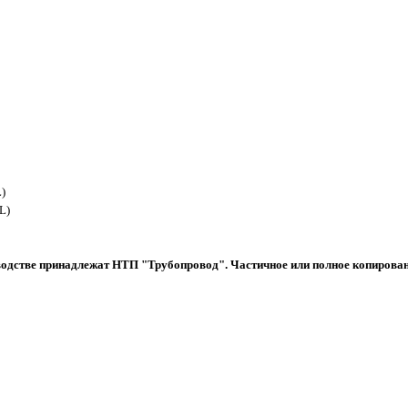
)
L)
водстве принадлежат НТП "Трубопровод". Частичное или полное копирован