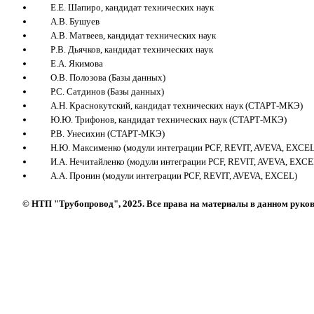
Е.Е. Шапиро, кандидат технических наук
А.В. Бушуев
А.В. Матвеев, кандидат технических наук
Р
.
В
.
Дьячков
,
кандидат технических наук
Е.А. Якимова
О.В. Полозова (Базы данных)
Р.С. Сатдинов (Базы данных)
А.Н. Краснокутский, кандидат технических наук
(СТАРТ-МКЭ)
Ю.Ю. Трифонов, кандидат технических наук
(СТАРТ-МКЭ)
Р.В. Унесихин (СТАРТ-МКЭ)
Н.Ю. Максименко (модули интеграции PCF, REVIT, AVEVA, EXCEL
И.А. Нечитайленко (модули интеграции PCF, REVIT, AVEVA, EXCE
А.А. Пронин (модули интеграции PCF, REVIT, AVEVA, EXCEL)
© НТП "Трубопровод", 2025. Все права на материалы в данном руко