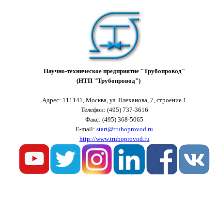
Научно-техническое предприятие "Трубопровод"
(НТП "Трубопровод")
Адрес: 111141, Москва, ул. Плеханова, 7, строение 1
Телефон: (
4
95) 737-3616
Факс: (
4
95) 368-5065
E-mail:
start@truboprovod.ru
http://www.truboprovod.ru